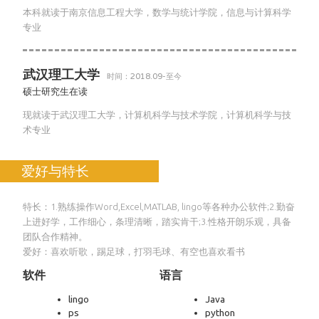
本科就读于南京信息工程大学，数学与统计学院，信息与计算科学
专业
武汉理工大学
时间：2018.09-至今
硕士研究生在读
现就读于武汉理工大学，计算机科学与技术学院，计算机科学与技
术专业
爱好与特长
特长：1.熟练操作Word,Excel,MATLAB, lingo等各种办公软件;2.勤奋
上进好学，工作细心，条理清晰，踏实肯干;3.性格开朗乐观，具备
团队合作精神。
爱好：喜欢听歌，踢足球，打羽毛球、有空也喜欢看书
软件
语言
lingo
Java
ps
python